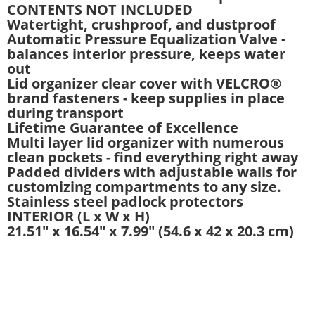
CONTENTS NOT INCLUDED
Watertight, crushproof, and dustproof
Automatic Pressure Equalization Valve -
balances interior pressure, keeps water
out
Lid organizer clear cover with VELCRO®
brand fasteners - keep supplies in place
during transport
Lifetime Guarantee of Excellence
Multi layer lid organizer with numerous
clean pockets - find everything right away
Padded dividers with adjustable walls for
customizing compartments to any size.
Stainless steel padlock protectors
INTERIOR (L x W x H)
21.51" x 16.54" x 7.99" (54.6 x 42 x 20.3 cm)