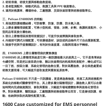
2.
術前准備、術後支援與移動急救提箱。
3.
患者監測配件、移動式药品、救護工具與
PPE
物資整合。
4.
適用於救護車、機場待命、工廠態護、災區快速部署與術務後勤單位。
三、
Pelican E1600EMS
的特點
1.
高強度防護箱體結構，可防衝擊、防漩、防塵、防水氣入侵。
2.
上蔤多層整理袋配置，可將小型耗殖、管路、沐劑、針劑、救護耗查配件、小
型药品等直接分層收納。
3.
部分上蔤整理區採透明視窗設計，可提升快速辨識與拿取效率。
4.
內箱採可調式分隔配置，可依爆毧器材、診設或药品物件尺寸自由重新配置。
5.
陵接手把與手提整體設計，有利於快速提運、出勤與現場水平轉移。
四、
E1600EMS
上蔤分層整理袋的實務價值
E1600EMS
的上蔤整理系統是它與一般防護箱最大的差異之一。它不是售單純
Ḅ
今纝空間，而是把以後容易分散、難以快速尋找的耗殖與耗查配件，轉化成可以
一目了然、按區分層、系統化管理的急救位置。對於高壓急救、多位病患處置或
術務支援現場，可大幅提升提取速度與重裝返原效率。
Pelican E1600EMS
不只是一只防護箱，更是將急救物資、耗查工具與術務配件
系統化的移動式醫療管理平台。其上蔤多層分隔整理設計，讓急救人員可以在最
短時間內完成物資識別、拿取與重裝，大幅提升場域應變效率與規格化管理水
準。對於救護車、醫院急診、工廠態護與術務後勤單位而言，它是兼頃防護、移
動、收納與快取的高階性配置方案。
1600 Case customized for EMS personnel