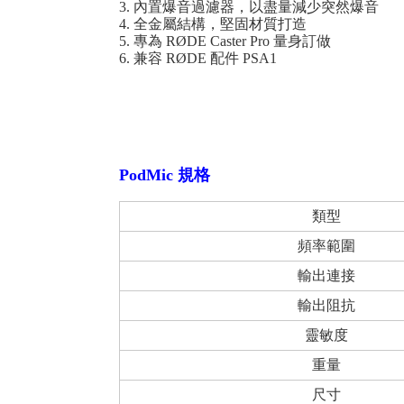
3. 內置爆音過濾器，以盡量減少突然爆音
4. 全金屬結構，堅固材質打造
5. 專為 RØDE Caster Pro 量身訂做
6. 兼容 RØDE 配件 PSA1
PodMic 規格
類型
頻率範圍
輸出連接
輸出阻抗
靈敏度
重量
尺寸