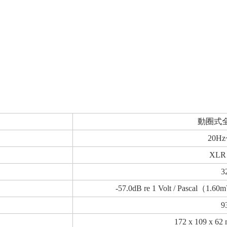
動圈式
20Hz
XLR 
3
-57.0dB re 1 Volt / Pascal
（
1.60m
9
172 x 109 x 62