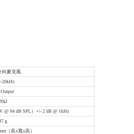
全向麥克風
~20kHz
Output
20
Ω
V @ 94 dB SPL
）
+/- 2 dB @ 1kHz
37 g
 mm
（長
x
寬
x
高）