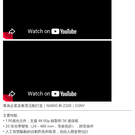
專為企業及教育活動打造｜NX800 和 Z200｜SONY
主要特點
• 1 吋感光元件，支援 4K 60p 錄製和 5K 過採樣
• 20 倍光學變焦（24－480 mm，等效焦距），靜音操作
• 人工智慧驅動的自動對焦和取景，包括人體姿勢估計