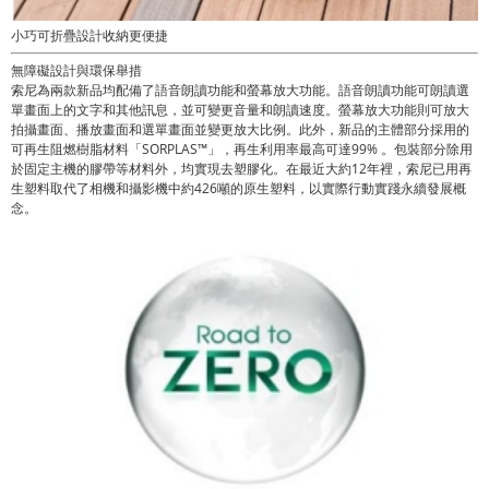
小巧可折疊設計收納更便捷
無障礙設計與環保舉措
索尼為兩款新品均配備了語音朗讀功能和螢幕放大功能。語音朗讀功能可朗讀選
單畫面上的文字和其他訊息，並可變更音量和朗讀速度。螢幕放大功能則可放大
拍攝畫面、播放畫面和選單畫面並變更放大比例。此外，新品的主體部分採用的
可再生阻燃樹脂材料「SORPLAS™」，再生利用率最高可達99% 。包裝部分除用
於固定主機的膠帶等材料外，均實現去塑膠化。在最近大約12年裡，索尼已用再
生塑料取代了相機和攝影機中約426噸的原生塑料，以實際行動實踐永續發展概
念。