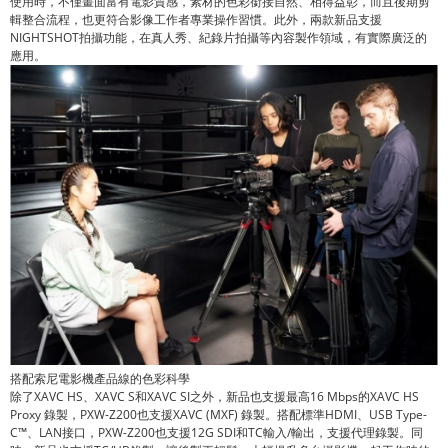
使用時，不僅畫面富有電影質感，素材的色彩銜接自然、相得益彰，而且後期剪
輯整合流程，也更符合影像工作者專業操作習慣。此外，兩款新品支援
NIGHTSHOT拍攝功能，在真人秀、紀錄片拍攝等內容製作領域，有實際廣泛的
應用。
搭配索尼電影機產品線的色彩科學
除了XAVC HS、XAVC S和XAVC SI之外，新品也支援最高16 Mbps的XAVC HS
Proxy 錄製，PXW-Z200也支援XAVC (MXF) 錄製。搭配標準HDMI、USB Type-
C™、LAN接口，PXW-Z200也支援12G SDI和TC輸入/輸出，支援代理錄製。同