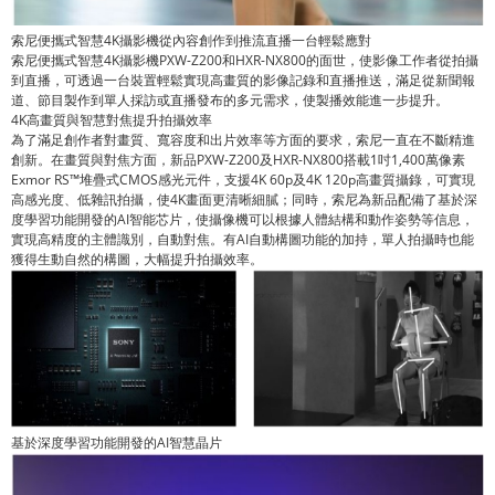
索尼便攜式智慧4K攝影機從內容創作到推流直播一台輕鬆應對
索尼便攜式智慧4K攝影機PXW-Z200和HXR-NX800的面世，使影像工作者從拍攝
到直播，可透過一台裝置輕鬆實現高畫質的影像記錄和直播推送，滿足從新聞報
道、節目製作到單人採訪或直播發布的多元需求，使製播效能進一步提升。
4K高畫質與智慧對焦提升拍攝效率
為了滿足創作者對畫質、寬容度和出片效率等方面的要求，索尼一直在不斷精進
創新。在畫質與對焦方面，新品PXW-Z200及HXR-NX800搭載1吋1,400萬像素
Exmor RS™堆疊式CMOS感光元件，支援4K 60p及4K 120p高畫質攝錄，可實現
高感光度、低雜訊拍攝，使4K畫面更清晰細膩；同時，索尼為新品配備了基於深
度學習功能開發的AI智能芯片，使攝像機可以根據人體結構和動作姿勢等信息，
實現高精度的主體識別，自動對焦​​。有AI自動構圖功能的加持，單人拍攝時也能
獲得生動自然的構圖，大幅提升拍攝效率。
基於深度學習功能開發的AI智慧晶片