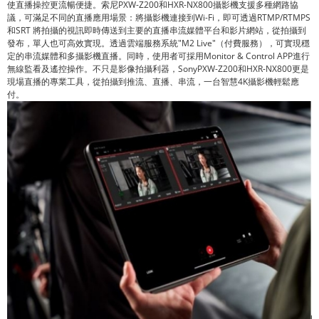
使直播操控更流暢便捷。索尼PXW-Z200和HXR-NX800攝影機支援多種網路協
議，可滿足不同的直播應用場景：將攝影機連接到Wi-Fi，即可透過RTMP/RTMPS
和SRT 將拍攝的視訊即時傳送到主要的直播串流媒體平台和影片網站，從拍攝到
發布，單人也可高效實現。透過雲端服務系統"M2 Live"（付費服務），可實現穩
定的串流媒體和多攝影機直播。同時，使用者可採用Monitor & Control APP進行
無線監看及遙控操作。不只是影像拍攝利器，SonyPXW-Z200和HXR-NX800更是
現場直播的專業工具，從拍攝到推流、直播、串流，一台智慧4K攝影機輕鬆應
付。