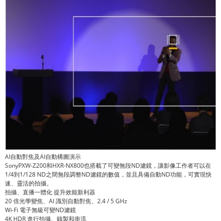
AI自動對焦及AI自動構圖演示
SonyPXW-Z200和HXR-NX800也搭載了可變無段ND濾鏡，讓影像工作者可以在
1/4到1/128 ND之間無段調整ND濾鏡的數值，並且具備自動ND功能，可實現快
速、靈活的拍攝。
拍攝、直播一體化 提升效能新利器
20 倍光學變焦、AI 識別自動對焦、2.4 / 5 GHz
Wi-Fi 電子無級可變ND濾鏡
4K HDR 進行拍攝、錄製和串流