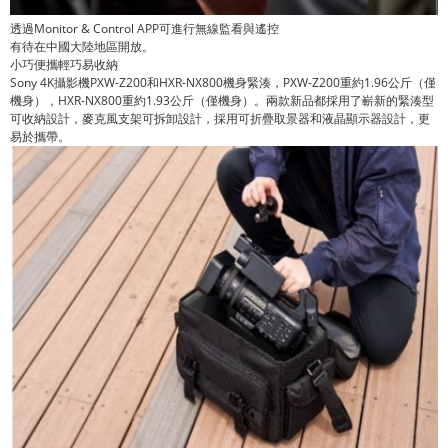
透過Monitor & Control APP可進行無線監看與遙控
有待在中國大陸地區開放。
小巧便攜輕巧易收納
Sony 4K攝影機PXW-Z200和HXR-NX800機身緊湊，PXW-Z200重約1.96公斤（僅
機身），HXR-NX800重約1.93公斤（僅機身）。兩款新品都採用了嶄新的緊湊型
可收納設計，麥克風支架可拆卸設計，採用可折疊取景器和液晶顯示器設計，更
易於攜帶。