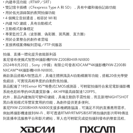
• 內建串流功能（RTMP／SRT）
• 雙記憶卡插槽（CFexpress Type A 和 SD），具有中繼和備份記錄功能
• 用於低光源錄製的夜間拍攝功能
• 4 個獨立音頻通道，相容於 MI 鞋
• 內建 ND 濾鏡，具有自動模式
• 主動模式影像穩定
• 專業監控工具（波形圖、偽彩圖、斑馬圖、直方圖）
• 用於企業整合的創作者雲端
• 直接將檔案傳輸到雲端／FTP 伺服器
拍攝、直播一體化提升效能新利器
索尼發布便攜式智慧4K攝影機PXW-Z200和HXR-NX800
2024年8月20日，Sony（中國）有限公司發表XDCAM™4K攝影機PXW-Z200和
NXCAM™4K攝影機HXR-NX800。
兩款新品搭載AI智慧晶片，具備主體辨識及AI自動構圖等功能，搭載20倍光學變
焦鏡頭，可實現高精準度的自動對焦拍攝。
新品配備了1吋Exmor RS™堆疊式CMOS感測器，可輕鬆拍攝符合索尼電影攝影機
系統色彩科學的4K高畫質影像，4K HFR最高錄製達120FPS。
此外，新品內建無段可變ND濾鏡，具備主動防手震性能，而且新增NIGHTSHOT
黑白夜視模式等豐富實用的功能，為創作提供更多便利。
索尼PXW-Z200和HXR-NX800支援多種網路協議，可滿足不同的直播應用需求。
例如將攝影機連接到Wi-Fi，即可透過RTMP/RTMPS和SRT將拍攝的影片即時傳送
到直播串流服務平台和影片網站，單人也可輕鬆完成從拍攝到發布的整套流程。