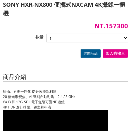
SONY HXR-NX800 便攜式NXCAM 4K攝錄一體
機
NT.157300
數量
詢問商品
加入購物車
商品介紹
拍攝、直播一體化 提升效能新利器
20 倍光學變焦、AI 識別自動對焦、2.4 / 5 GHz
Wi-Fi 和 12G-SDI 電子無級可變ND濾鏡
4K HDR 進行拍攝、錄製和串流