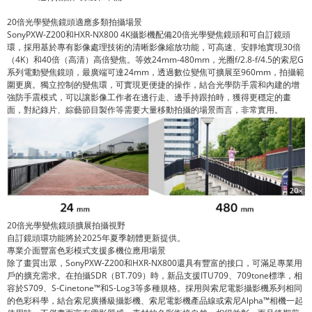
20倍光學變焦鏡頭適應多類拍攝場景
SonyPXW-Z200和HXR-NX800 4K攝影機配備20倍光學變焦鏡頭和可自訂鏡頭
環，採用基於專有影像處理技術的清晰影像縮放功能，可高速、安靜地實現30倍
（4K）和40倍（高清）高倍變焦。等效24mm-480mm，光圈f/2.8-f/4.5的索尼G
系列電動變焦鏡頭，最廣端可達24mm，透過數位變焦可擴展至960mm，拍攝範
圍更廣。獨立控制的變焦環，可實現更便捷的操作，結合光學防手震和內建的增
強防手震模式，可以讓影像工作者在邊行走、邊手持跟拍時，獲得更穩定的畫
面，對紀錄片、綜藝節目製作等需要大量移動拍攝的場景而言，非常實用。
20倍光學變焦鏡頭擴展拍攝視野
自訂鏡頭環功能將於2025年夏季韌體更新提供。
專業介面豐富色彩模式支援多機位應用場景
除了畫質出眾，SonyPXW-Z200和HXR-NX800還具有豐富的接口，可滿足專業用
戶的擴充需求。在拍攝SDR（BT.709）時，新品支援ITU709、709tone標準，相
容於S709、S-Cinetone™和S-Log3等多種規格。採用與索尼電影攝影機系列相同
的色彩科學，結合索尼廣播級攝影機、索尼電影機產品線或索尼Alpha™相機一起