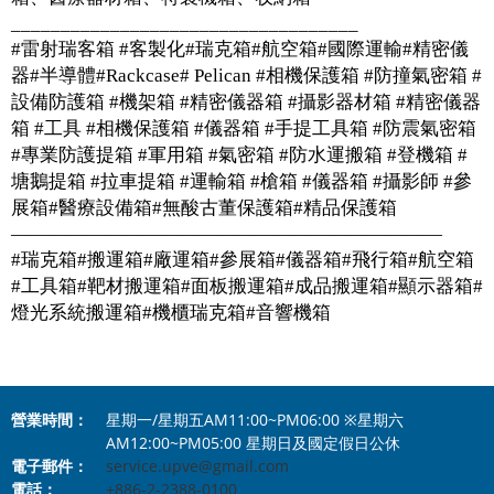
___________________________________
#雷射瑞客箱 #客製化#瑞克箱#航空箱#國際運輸#精密儀
器#半導體#Rackcase# Pelican #相機保護箱 #防撞氣密箱 #
設備防護箱 #機架箱 #精密儀器箱 #攝影器材箱 #精密儀器
箱 #工具 #相機保護箱 #儀器箱 #手提工具箱 #防震氣密箱
#專業防護提箱 #軍用箱 #氣密箱 #防水運搬箱 #登機箱 #
塘鵝提箱 #拉車提箱 #運輸箱 #槍箱 #儀器箱 #攝影師 #參
展箱#醫療設備箱#無酸古董保護箱#精品保護箱
———————————————————————
#瑞克箱#搬運箱#廠運箱#參展箱#儀器箱#飛行箱#航空箱
#工具箱#靶材搬運箱#面板搬運箱#成品搬運箱#顯示器箱#
燈光系統搬運箱#機櫃瑞克箱#音響機箱
營業時間：
星期一/星期五AM11:00~PM06:00 ※星期六
AM12:00~PM05:00 星期日及國定假日公休
電子郵件：
service.upve@gmail.com
電話：
+886-2-2388-0100