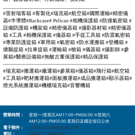
___________________________________
#雷射瑞客箱 #客製化#瑞克箱#航空箱#國際運輸#精密儀
器#半導體#Rackcase# Pelican #相機保護箱 #防撞氣密箱 #
設備防護箱 #機架箱 #精密儀器箱 #攝影器材箱 #精密儀器
箱 #工具 #相機保護箱 #儀器箱 #手提工具箱 #防震氣密箱
#專業防護提箱 #軍用箱 #氣密箱 #防水運搬箱 #登機箱 #
塘鵝提箱 #拉車提箱 #運輸箱 #槍箱 #儀器箱 #攝影師 #參
展箱#醫療設備箱#無酸古董保護箱#精品保護箱
———————————————————————
#瑞克箱#搬運箱#廠運箱#參展箱#儀器箱#飛行箱#航空箱
#工具箱#靶材搬運箱#面板搬運箱#成品搬運箱#顯示器箱#
燈光系統搬運箱#機櫃瑞克箱#音響機箱
營業時間：
星期一/星期五AM11:00~PM06:00 ※星期六
AM12:00~PM05:00 星期日及國定假日公休
電子郵件：
service.upve@gmail.com
電話：
+886-2-2388-0100