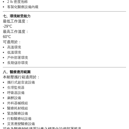
2 lb 密度泡棉
客製化醫療設備內襯
七、環境耐受能力
最低工作溫度：
-29°C
最高工作溫度：
60°C
可適用於：
高溫環境
低溫環境
戶外部署環境
長期儲存環境
八、醫療應用範圍
本耐壓攜行箱適用於：
攜行式超音波設備
生理監視器
呼吸器設備
麻醉設備
外科器械模組
醫療耗材模組
緊急醫療設備
行動醫療站設備
災害應變醫療設備
可作為醫療韌性建置計畫之標準化設備部署載具。