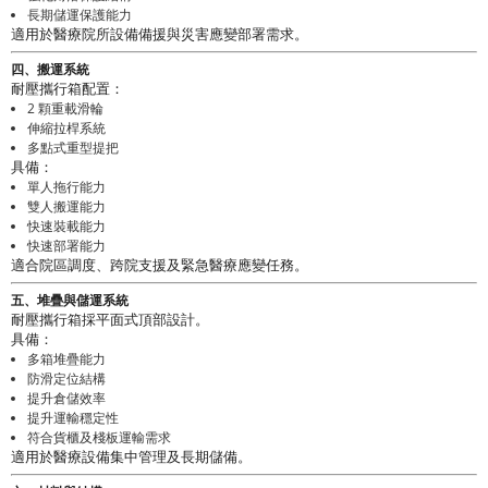
長期儲運保護能力
適用於醫療院所設備備援與災害應變部署需求。
四、搬運系統
耐壓攜行箱配置：
2 顆重載滑輪
伸縮拉桿系統
多點式重型提把
具備：
單人拖行能力
雙人搬運能力
快速裝載能力
快速部署能力
適合院區調度、跨院支援及緊急醫療應變任務。
五、堆疊與儲運系統
耐壓攜行箱採平面式頂部設計。
具備：
多箱堆疊能力
防滑定位結構
提升倉儲效率
提升運輸穩定性
符合貨櫃及棧板運輸需求
適用於醫療設備集中管理及長期儲備。