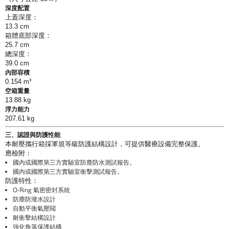
深度配置
上蓋深度：
13.3 cm
箱體底部深度：
25.7 cm
總深度：
39.0 cm
內部容積
0.154 m³
空箱重量
13.88 kg
浮力能力
207.61 kg
三、認證與防護性能
本耐壓攜行箱採軍規等級防護結構設計，可提供醫療設備完整保護。
應檢附：
國內或國際第三方實驗室防塵防水測試報告。
國內或國際第三方實驗室衝擊測試報告。
防護特性：
O-Ring 氣密密封系統
防塵防潑水設計
自動平衡氣壓閥
耐衝擊結構設計
強化角落保護結構