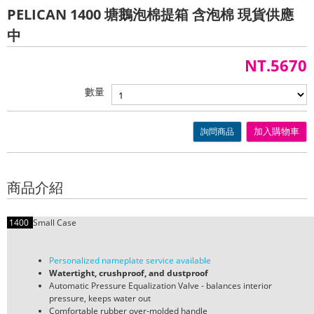
PELICAN 1400 塘鵝泡棉提箱 含泡棉 現貨供應
中
NT.5670
數量
詢問商品
加入購物車
商品介紹
1400
Small Case
Personalized nameplate service available
Watertight, crushproof, and dustproof
Automatic Pressure Equalization Valve - balances interior
pressure, keeps water out
Comfortable rubber over-molded handle