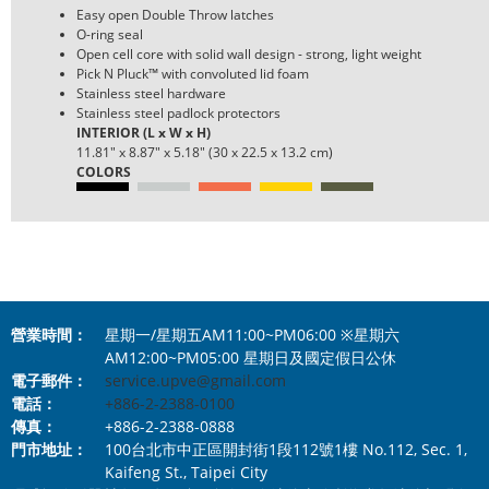
Easy open Double Throw latches
O-ring seal
Open cell core with solid wall design - strong, light weight
Pick N Pluck™ with convoluted lid foam
Stainless steel hardware
Stainless steel padlock protectors
INTERIOR (L x W x H)
11.81" x 8.87" x 5.18" (30 x 22.5 x 13.2 cm)
COLORS
營業時間：
星期一/星期五AM11:00~PM06:00 ※星期六
AM12:00~PM05:00 星期日及國定假日公休
電子郵件：
service.upve@gmail.com
電話：
+886-2-2388-0100
傳真：
+886-2-2388-0888
門市地址：
100台北市中正區開封街1段112號1樓 No.112, Sec. 1,
Kaifeng St., Taipei City