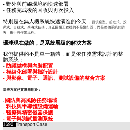
野外與前線環境的快速部署
-
任務完成後的回收與再次投入
-
特別是在無人機系統快速演進的今天，
從偵察型、前進式、投
彈式、自殺式、兵海式任務，真正困擾工程端的不是飛行器，而是整個系統的防
護、攜行與作業流程。
環球現在做的，是系統層級的解決方案
我們提供的不是單一箱體，而是依任務需求設計的整
體系統：
防護結構與內裝配置
-
模組化部署與攜行設計
-
與影像、電子、通訊、測試設備的整合方案
-
這些方案已實際應用於：
國防與高風險任務場域
-
科技與半導體設備運輸
-
醫療與精密儀器保護
-
電子與測試量測系統
-
1690
Transport Case