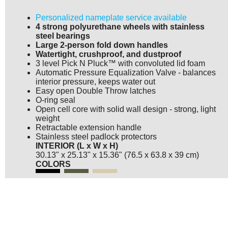
Personalized nameplate service available
4 strong polyurethane wheels with stainless
steel bearings
Large 2-person fold down handles
Watertight, crushproof, and dustproof
3 level Pick N Pluck™ with convoluted lid foam
Automatic Pressure Equalization Valve - balances
interior pressure, keeps water out
Easy open Double Throw latches
O-ring seal
Open cell core with solid wall design - strong, light
weight
Retractable extension handle
Stainless steel padlock protectors
INTERIOR (L x W x H)
30.13" x 25.13" x 15.36" (76.5 x 63.8 x 39 cm)
COLORS