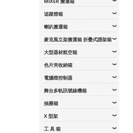
MIXER 搬運箱
追蹤燈箱
喇叭搬運箱
麥克風立架搬運箱 折疊式譜架箱
大型器材航空箱
色片夾收納箱
電腦燈控制器
舞台多軌訊號線機箱
抽屜箱
X 型架
工 具 箱