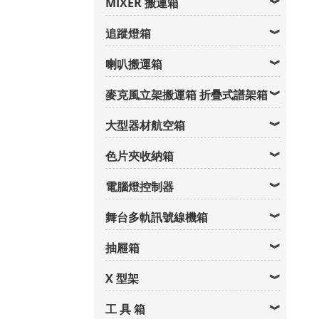
MIXER 搬運箱
追蹤燈箱
喇叭搬運箱
麥克風立架搬運箱 折疊式譜架箱
大型器材航空箱
色片夾收納箱
電腦燈控制器
舞台多軌訊號線機箱
抽屜箱
X 型架
工 具 箱