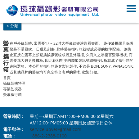
< 分類
螢
。
在戶外錄影時, 常需要17 ~ 32吋大螢幕給導演監看畫面
為便於攜帶且保護
幕
、
。
螢幕不受風吹
日曬及刮傷, 此時螢幕攜行箱就變成必要的標準配備
為防
止直接在螢幕上頻繁插拔訊號線或因意外碰撞, 久而久之易傷害螢幕機板, 而
攜
需要花大錢更換機板, 因此花相對少的錢加裝訊號線轉接U板就成了攜行箱的
行
。
進階選項
本公司的攜行箱為客製化製作, 不管是 BON, SONY, PANASONIC
箱
。
或其他品牌的螢幕均可完全符合客戶的需求, 歡迎訂做
首頁
攝錄影機特區
專業監視器
螢幕攜行箱
營業時間：
星期一/星期五AM11:00~PM06:00 ※星期六
AM12:00~PM05:00 星期日及國定假日公休
電子郵件：
service.upve@gmail.com
電話：
+886-2-2388-0100