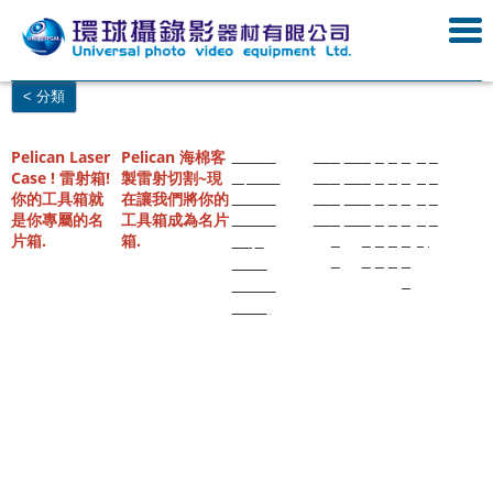
< 分類
Pelican Laser
Pelican 海棉客
海棉雷射切
海棉雷
台中
槍
高雄
釣
台
釣
槍
槍
客
海
產
客製
Case ! 雷射箱!
製雷射切割~現
割 | Eva泡棉
射切割.
海綿
箱
海綿
蝦
中
蝦
箱
箱
製
綿
品
化雷
你的工具箱就
在讓我們將你的
海綿客製化‎
Eva泡棉
雷射
海
雷射
槍
槍
槍
海
海
海
切
射切
是你專屬的名
工具箱成為名片
海綿客
切割
綿
切割
箱
箱
箱
綿
綿
綿
割
割泡
主要對象產
片箱.
箱.
製化
切
海
海
泡
哪
diy
刀
棉
品有
(
槍
割
綿
綿
棉
裡
釣蝦
箱、氣密
買
槍箱
箱、鋁箱、
泡棉
攝影箱等
)
生存
遊戲
槍箱
泡棉
IPSC
槍箱
泡棉
攝錄
影器