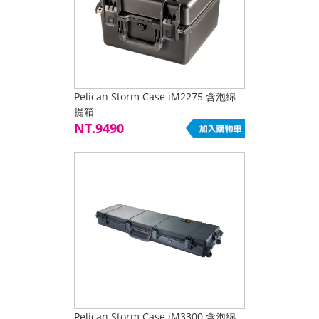
Pelican Storm Case iM2275 含泡綿
提箱
NT.9490
Pelican Storm Case iM3300 含泡綿