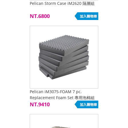
Pelican Storm Case iM2620 隔層組
NT.6800
Pelican iM3075-FOAM 7 pc.
Replacement Foam Set 專用泡棉組
來電特惠
NT.9410