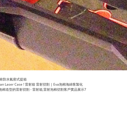
肯防水氣密式提箱
ican Laser Case ! 雷射箱 雷射切割 | Eva泡棉海綿客製化
A泡棉造型的雷射切割 - 雷射箱,雷射泡棉切割客戶實品展示7