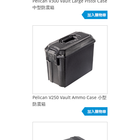
Pelican V300 Vault Large Pistol Case
中型防震箱
Pelican V250 Vault Ammo Case 小型
防震箱