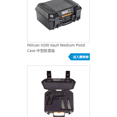
Pelican V200 Vault Medium Pistol
Case 中型防震箱