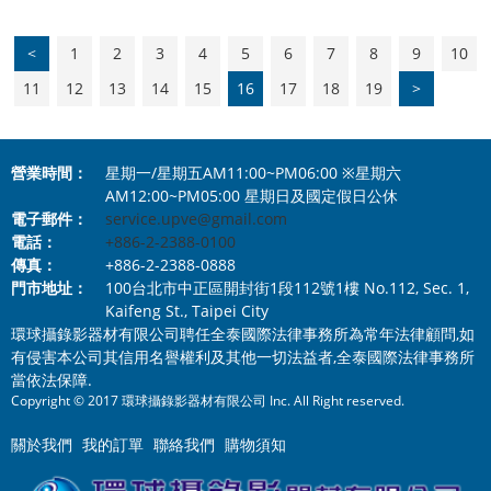
<
1
2
3
4
5
6
7
8
9
10
11
12
13
14
15
16
17
18
19
>
營業時間：
星期一/星期五AM11:00~PM06:00 ※星期六
AM12:00~PM05:00 星期日及國定假日公休
電子郵件：
service.upve@gmail.com
電話：
+886-2-2388-0100
傳真：
+886-2-2388-0888
門市地址：
100台北市中正區開封街1段112號1樓 No.112, Sec. 1,
Kaifeng St., Taipei City
環球攝錄影器材有限公司聘任全泰國際法律事務所為常年法律顧問,如
有侵害本公司其信用名譽權利及其他一切法益者,全泰國際法律事務所
當依法保障.
Copyright © 2017 環球攝錄影器材有限公司 Inc. All Right reserved.
關於我們
我的訂單
聯絡我們
購物須知