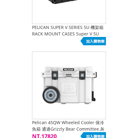
PELICAN SUPER V SERIES 5U 機架箱
RACK MOUNT CASES Super V 5U
Pelican 45QW Wheeled Cooler 保冷
魚箱 通過Grizzly Bear Committee.灰
熊委員會認證 銷售NO1
NT.17820