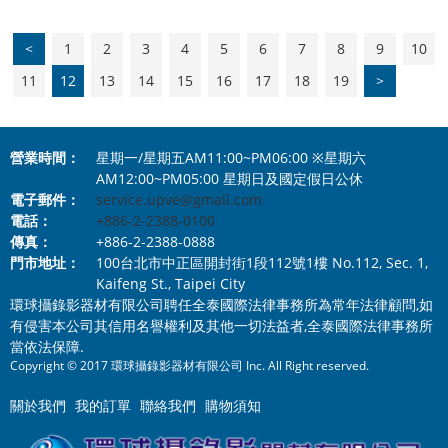
<
1
2
3
4
5
6
7
8
9
10
11
12
13
14
15
16
17
18
19
>
營業時間：
星期一/星期五AM11:00~PM06:00 ※星期六
AM12:00~PM05:00 星期日及國定假日公休
電子郵件：
service.upve@gmail.com
電話：
+886-2-2388-0100
傳真：
+886-2-2388-0888
門市地址：
100台北市中正區開封街1段112號1樓 No.112, Sec. 1,
Kaifeng St., Taipei City
環球攝錄影器材有限公司聘任全泰國際法律事務所為常年法律顧問,如
有侵害本公司其信用名譽權利及其他一切法益者,全泰國際法律事務所
當依法保障.
Copyright © 2017 環球攝錄影器材有限公司 Inc. All Right reserved.
關於我們
我的訂單
聯絡我們
購物須知