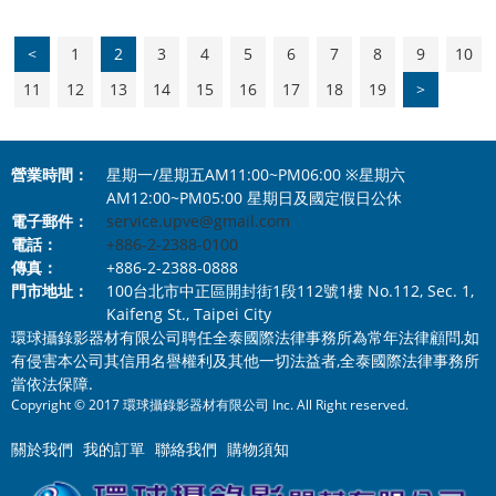
<
1
2
3
4
5
6
7
8
9
10
11
12
13
14
15
16
17
18
19
>
營業時間：
星期一/星期五AM11:00~PM06:00 ※星期六
AM12:00~PM05:00 星期日及國定假日公休
電子郵件：
service.upve@gmail.com
電話：
+886-2-2388-0100
傳真：
+886-2-2388-0888
門市地址：
100台北市中正區開封街1段112號1樓 No.112, Sec. 1,
Kaifeng St., Taipei City
環球攝錄影器材有限公司聘任全泰國際法律事務所為常年法律顧問,如
有侵害本公司其信用名譽權利及其他一切法益者,全泰國際法律事務所
當依法保障.
Copyright © 2017 環球攝錄影器材有限公司 Inc. All Right reserved.
關於我們
我的訂單
聯絡我們
購物須知