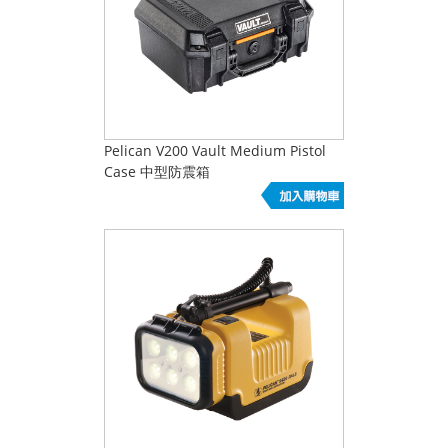
Pelican V200 Vault Medium Pistol
Case 中型防震箱