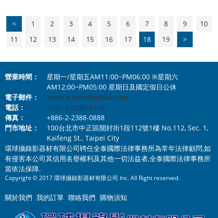
<
1
2
3
4
5
6
7
8
9
10
11
12
13
14
15
16
17
18
19
>
營業時間：
星期一/星期五AM11:00~PM06:00 ※星期六
AM12:00~PM05:00 星期日及國定假日公休
電子郵件：
service.upve@gmail.com
電話：
+886-2-2388-0100
傳真：
+886-2-2388-0888
門市地址：
100台北市中正區開封街1段112號1樓 No.112, Sec. 1,
Kaifeng St., Taipei City
環球攝錄影器材有限公司聘任全泰國際法律事務所為常年法律顧問,如
有侵害本公司其信用名譽權利及其他一切法益者,全泰國際法律事務所
當依法保障.
Copyright © 2017 環球攝錄影器材有限公司 Inc. All Right reserved.
關於我們
我的訂單
聯絡我們
購物須知