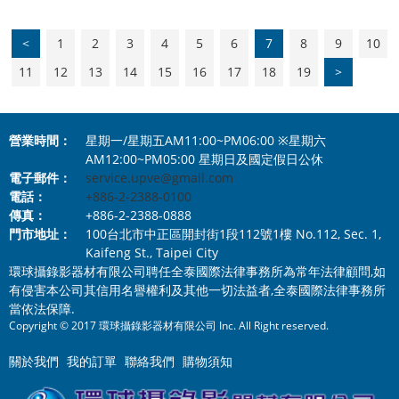
<
1
2
3
4
5
6
7
8
9
10
11
12
13
14
15
16
17
18
19
>
營業時間：
星期一/星期五AM11:00~PM06:00 ※星期六
AM12:00~PM05:00 星期日及國定假日公休
電子郵件：
service.upve@gmail.com
電話：
+886-2-2388-0100
傳真：
+886-2-2388-0888
門市地址：
100台北市中正區開封街1段112號1樓 No.112, Sec. 1,
Kaifeng St., Taipei City
環球攝錄影器材有限公司聘任全泰國際法律事務所為常年法律顧問,如
有侵害本公司其信用名譽權利及其他一切法益者,全泰國際法律事務所
當依法保障.
Copyright © 2017 環球攝錄影器材有限公司 Inc. All Right reserved.
關於我們
我的訂單
聯絡我們
購物須知