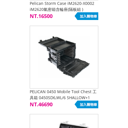
Pelican Storm Case iM2620-X0002
iM2620氣密箱含輪座(隔板組 )
NT.16500
PELICAN 0450 Mobile Tool Chest 工
具箱 0450SD6,WL/6 SHALLOW+1
DEEP DRAWERS,BLK
NT.46690