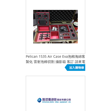
Pelican 1535 Air Case Eva泡棉海綿客
製化 雷射泡棉切割 攝影箱 客訂 請來電
洽詢