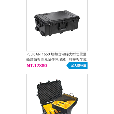
PELICAN 1650 塘鵝含泡綿大型防震運
輸箱防與高風險任務場域 - 科技與半導
體設備運輸 - 醫療與精密儀器保護 - 電
NT.17880
子與測試量測系統