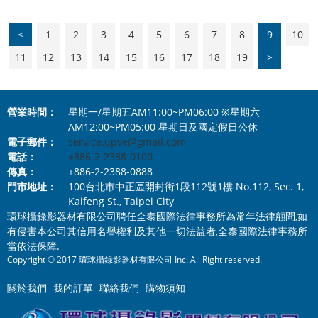
<
1
2
3
4
5
6
7
8
9
10
11
12
13
14
15
16
17
18
19
>
營業時間：
星期一/星期五AM11:00~PM06:00 ※星期六
AM12:00~PM05:00 星期日及國定假日公休
電子郵件：
service.upve@gmail.com
電話：
+886-2-2388-0100
傳真：
+886-2-2388-0888
門市地址：
100台北市中正區開封街1段112號1樓 No.112, Sec. 1,
Kaifeng St., Taipei City
環球攝錄影器材有限公司聘任全泰國際法律事務所為常年法律顧問,如
有侵害本公司其信用名譽權利及其他一切法益者,全泰國際法律事務所
當依法保障.
Copyright © 2017 環球攝錄影器材有限公司 Inc. All Right reserved.
關於我們
我的訂單
聯絡我們
購物須知