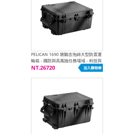
PELICAN 1690 塘鵝含泡綿大型防震運
輸箱 - 國防與高風險任務場域 - 科技與
半導體設備運輸 - 醫療與精密儀器保護
NT.26720
- 電子與測試量測系統