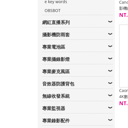
e key words
Can
影機(
OBSBOT
C3
NT.
網紅直播系列
攝影機防雨套
專業電池區
專業攝錄影燈
專業麥克風區
音效器防護背包
Ca
無線收發系統
4K
NT.
專業監視器
專業錄影配件