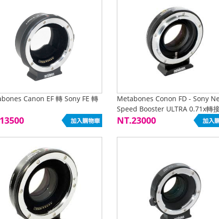
bones Canon EF 轉 Sony FE 轉
Metabones Conon FD - Sony N
Speed Booster ULTRA 0.71x轉
13500
義文集團公司貨
NT.23000