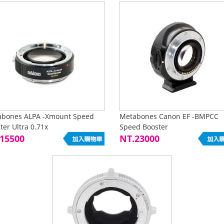
abones ALPA -Xmount Speed
Metabones Canon EF -BMPCC
ter Ultra 0.71x
Speed Booster
15500
NT.23000