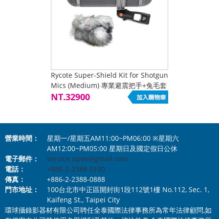
Rycote Super-Shield Kit for Shotgun
Mics (Medium) 專業避震把手+兔毛套
組 +PROAIM™ 12ft 碳纖維麥
NT.32900
營業時間：
星期一/星期五AM11:00~PM06:00 ※星期六
AM12:00~PM05:00 星期日及國定假日公休
電子郵件：
service.upve@gmail.com
電話：
+886-2-2388-0100
傳真：
+886-2-2388-0888
門市地址：
100台北市中正區開封街1段112號1樓 No.112, Sec. 1,
Kaifeng St., Taipei City
環球攝錄影器材有限公司聘任全泰國際法律事務所為常年法律顧問,如