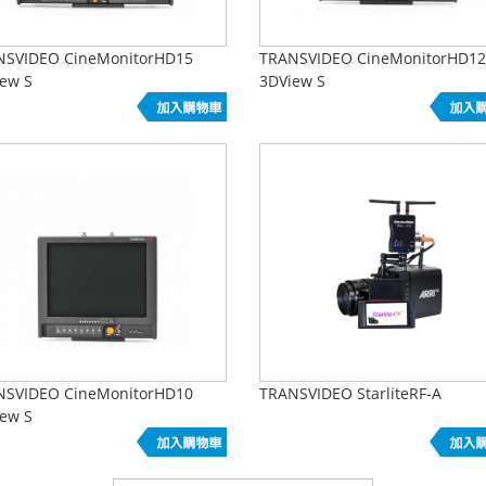
NSVIDEO CineMonitorHD15
TRANSVIDEO CineMonitorHD12
ew S
3DView S
NSVIDEO CineMonitorHD10
TRANSVIDEO StarliteRF-A
ew S