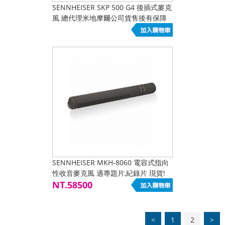
SENNHEISER SKP 500 G4 後插式麥克
風 總代理米地摩爾公司貨售後有保障
SENNHEISER MKH-8060 電容式指向
性收音麥克風 適專題片,紀錄片 現貨!
專業選擇
NT.58500
<
1
2
>