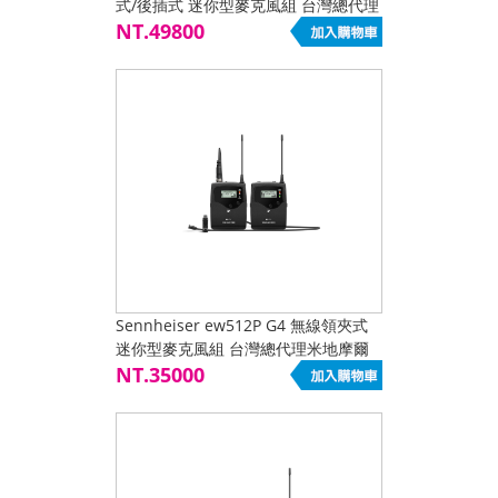
式/後插式 迷你型麥克風組 台灣總代理
米地摩爾公司貨 非市場低價平行輸入
NT.49800
貨
Sennheiser ew512P G4 無線領夾式
迷你型麥克風組 台灣總代理米地摩爾
公司貨 感謝交大指定選用
NT.35000