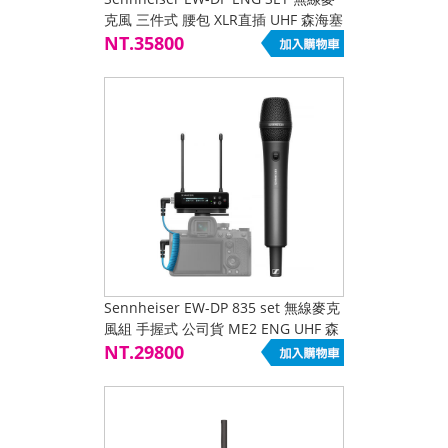
克風 三件式 腰包 XLR直插 UHF 森海塞
爾 SONY 公司貨
NT.35800
Sennheiser EW-DP 835 set 無線麥克
風組 手握式 公司貨 ME2 ENG UHF 森
海塞爾
NT.29800