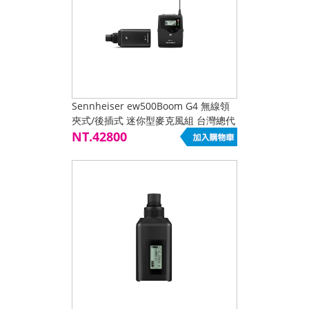
Sennheiser ew500Boom G4 無線領
夾式/後插式 迷你型麥克風組 台灣總代
理米地摩爾公司貨 非市場低價平行輸
NT.42800
入貨