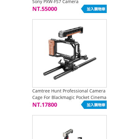
Sony PXW-FS7 Camera
NT.55000
Camtree Hunt Professional Camera
Cage For Blackmagic Pocket Cinema
Camera (BMPCC
NT.17800