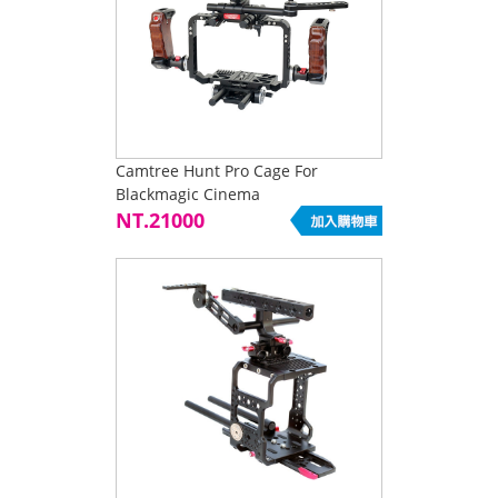
Camtree Hunt Pro Cage For
Blackmagic Cinema
Camera/Production Camera 4K
NT.21000