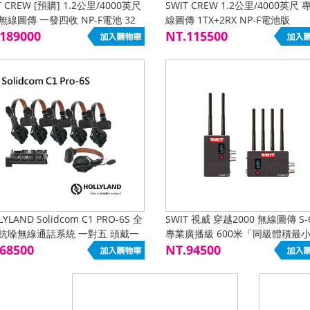
T CREW [預購] 1.2公里/4000英尺
SWIT CREW 1.2公里/4000英尺
無線圖傳 一發四收 NP-F電池 32
線圖傳 1TX+2RX NP-F電池版
超低延遲
189000
NT.115500
LYLAND Solidcom C1 PRO-6S 全
SWIT 視威 穿越2000 無線圖傳 S-
抗噪無線通話系統 一對五 頭戴一
專業廣播級 600米「同級體積最小
耳麥 公司貨
68500
號穩定,具備訊號轉換」增強穿牆性
NT.94500
定傳輸 3G-SDI HDMI