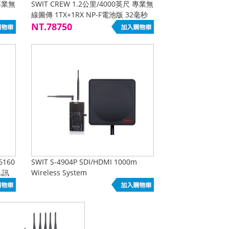
 專業無
SWIT CREW 1.2公里/4000英尺 專業無
線圖傳 1TX+1RX NP-F電池版 32毫秒
超低延遲
NT.78750
6160
SWIT S-4904P SDI/HDMI 1000m
,訊
Wireless System
 穩