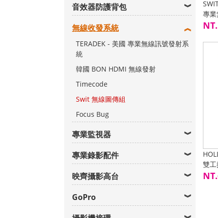
SWI
音效器防護背包
專業
毫秒
NT.
無線收發系統
TERADEK - 美國 專業無線訊號發射系
統
韓國 BON HDMI 無線發射
Timecode
Swit 無線圖傳組
Focus Bug
專業監視器
HOL
專業錄影配件
雙工
體式
NT.
映齊攝影高台
GoPro