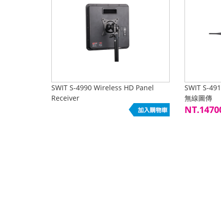
SWIT S-4990 Wireless HD Panel
SWIT S-491
Receiver
無線圖傳
NT.1470