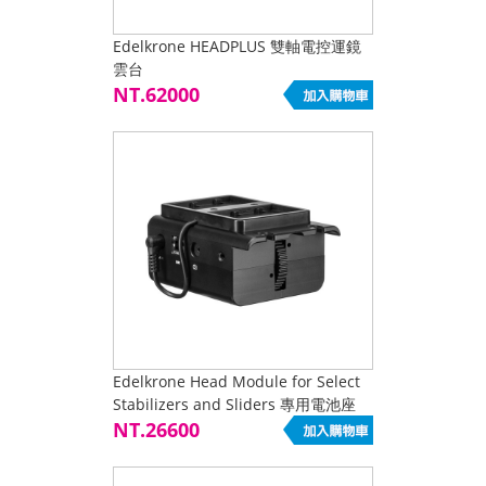
Edelkrone HEADPLUS 雙軸電控運鏡
雲台
NT.62000
Edelkrone Head Module for Select
Stabilizers and Sliders 專用電池座
NT.26600