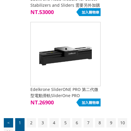
Stabilizers and Sliders 需要另外加購
電池座
NT.53000
Edelkrone SliderONE PRO 第二代微
型電動滑軌SliderOne PRO
NT.26900
<
1
2
3
4
5
6
7
8
9
10