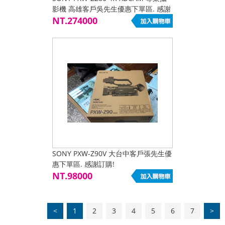
影機 高雄客戶吳先生優惠下單區. 感謝
訂購!
NT.274000
SONY PXW-Z90V 大台中客戶張先生優
惠下單區. 感謝訂購!
NT.98000
<
1
2
3
4
5
6
7
>