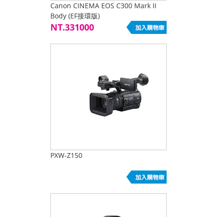
Canon CINEMA EOS C300 Mark II
Body (EF接環版)
NT.331000
PXW-Z150