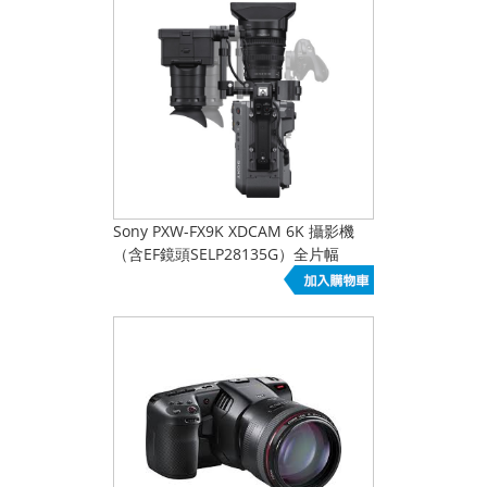
Sony PXW-FX9K XDCAM 6K 攝影機
（含EF鏡頭SELP28135G）全片幅
Exmor R 感光元件 來電報出大名為導
演 直接優惠