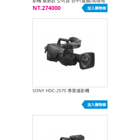
影機 最新款 公司貨 台中/嘉義/高雄地
區客戶來電再優惠!
NT.274000
SONY HDC-2570 專業攝影機