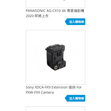
PANASONIC AG-CX10 4K 專業攝影機
2020 即將上市
Sony XDCA-FX9 Extension 後掛 For
PXW-FX9 Camera