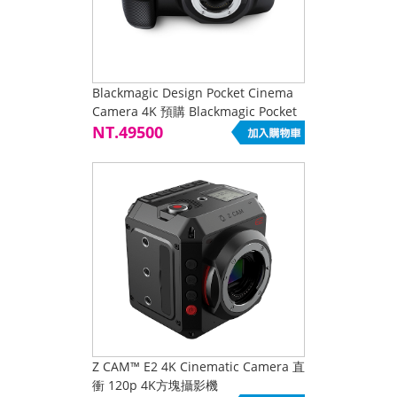
Blackmagic Design Pocket Cinema
Camera 4K 預購 Blackmagic Pocket
Cinema Camera BMP
NT.49500
Z CAM™ E2 4K Cinematic Camera 直
衝 120p 4K方塊攝影機