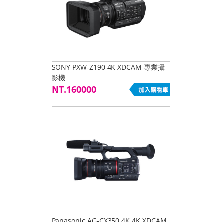
SONY PXW-Z190 4K XDCAM 專業攝
影機
NT.160000
Panasonic AG-CX350 4K 4K XDCAM