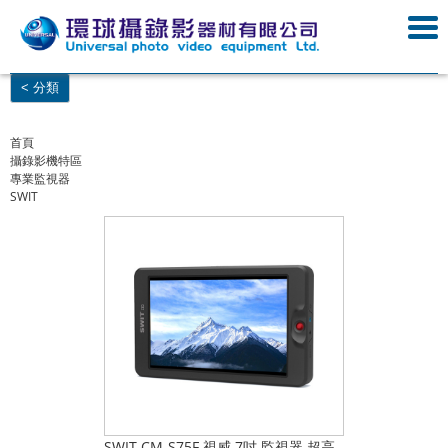
< 分類
首頁
攝錄影機特區
專業監視器
SWIT
SWIT CM-S75F 視威 7吋 監視器 超高