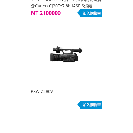
含Canon CJ20Ex7.8b IASE S鏡頭
NT.2100000
PXW-Z280V