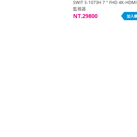
SWIT S-1073H 7＂FHD 4K-HDM
監視器
NT.29800