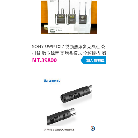
SONY UWP-D27 雙頻無線麥克風組 公
司貨 數位錄音 高增益模式 全頻掃描 獨
立頻道 IR同步 NFC同步 向下相容D21
NT.39800
智慧熱靴選購