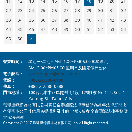
11
12
13
14
15
16
17
18
19
20
21
22
23
24
25
26
27
28
29
30
31
32
33
34
35
36
37
38
39
40
41
42
43
44
45
46
47
48
49
50
51
52
53
54
55
56
>
營業時間：
星期一/星期五AM11:00~PM06:00 ※星期六
AM12:00~PM05:00 星期日及國定假日公休
電子郵件：
service.upve@gmail.com
電話：
+886-2-2388-0100
傳真：
+886-2-2388-0888
門市地址：
100台北市中正區開封街1段112號1樓 No.112, Sec. 1,
Kaifeng St., Taipei City
環球攝錄影器材有限公司聘任全泰國際法律事務所為常年法律顧問,如
有侵害本公司其信用名譽權利及其他一切法益者,全泰國際法律事務所
當依法保障.
Copyright © 2017 環球攝錄影器材有限公司 Inc. All Right reserved.