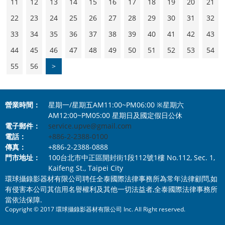
11
12
13
14
15
16
17
18
19
20
21
22
23
24
25
26
27
28
29
30
31
32
33
34
35
36
37
38
39
40
41
42
43
44
45
46
47
48
49
50
51
52
53
54
55
56
>
營業時間：
星期一/星期五AM11:00~PM06:00 ※星期六
AM12:00~PM05:00 星期日及國定假日公休
電子郵件：
service.upve@gmail.com
電話：
+886-2-2388-0100
傳真：
+886-2-2388-0888
門市地址：
100台北市中正區開封街1段112號1樓 No.112, Sec. 1,
Kaifeng St., Taipei City
環球攝錄影器材有限公司聘任全泰國際法律事務所為常年法律顧問,如
有侵害本公司其信用名譽權利及其他一切法益者,全泰國際法律事務所
當依法保障.
Copyright © 2017 環球攝錄影器材有限公司 Inc. All Right reserved.