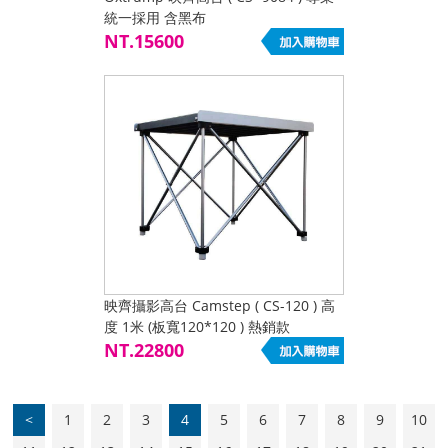
統一採用 含黑布
NT.15600
映齊攝影高台 Camstep ( CS-120 ) 高
度 1米 (板寬120*120 ) 熱銷款
NT.22800
<
1
2
3
4
5
6
7
8
9
10