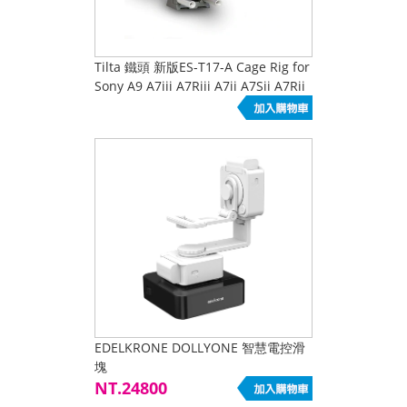
Tilta 鐵頭 新版ES-T17-A Cage Rig for
Sony A9 A7iii A7Riii A7ii A7Sii A7Rii
A7 A7S A7
EDELKRONE DOLLYONE 智慧電控滑
塊
NT.24800