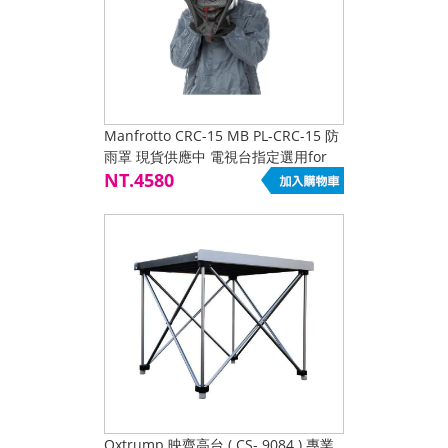
Manfrotto CRC-15 MB PL-CRC-15 防
雨罩 現貨供應中 電視台指定選用for
Z150,Z190,DVX200,PXW-FS5,FS7
NT.4580
Oxtrump 映齊高台 ( CS- 9084 ) 專業