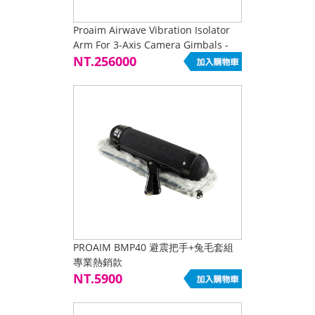
Proaim Airwave Vibration Isolator
Arm For 3-Axis Camera Gimbals -
DJI Ronin, Mov
NT.256000
PROAIM BMP40 避震把手+兔毛套組
專業熱銷款
NT.5900