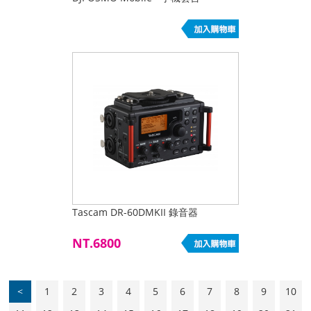
Tascam DR-60DMKII 錄音器
NT.6800
<
1
2
3
4
5
6
7
8
9
10