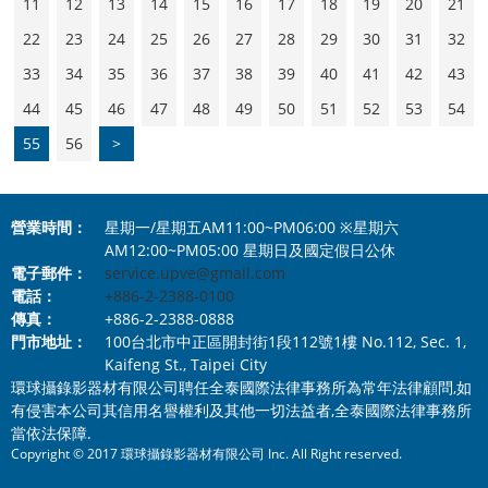
11
12
13
14
15
16
17
18
19
20
21
22
23
24
25
26
27
28
29
30
31
32
33
34
35
36
37
38
39
40
41
42
43
44
45
46
47
48
49
50
51
52
53
54
55
56
>
營業時間：
星期一/星期五AM11:00~PM06:00 ※星期六
AM12:00~PM05:00 星期日及國定假日公休
電子郵件：
service.upve@gmail.com
電話：
+886-2-2388-0100
傳真：
+886-2-2388-0888
門市地址：
100台北市中正區開封街1段112號1樓 No.112, Sec. 1,
Kaifeng St., Taipei City
環球攝錄影器材有限公司聘任全泰國際法律事務所為常年法律顧問,如
有侵害本公司其信用名譽權利及其他一切法益者,全泰國際法律事務所
當依法保障.
Copyright © 2017 環球攝錄影器材有限公司 Inc. All Right reserved.