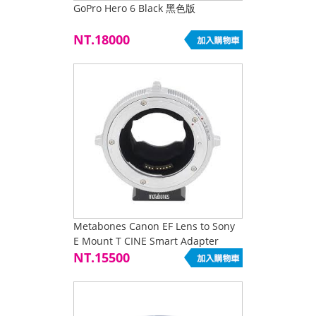
GoPro Hero 6 Black 黑色版
NT.18000
Metabones Canon EF Lens to Sony
E Mount T CINE Smart Adapter
NT.15500