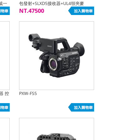
戴一
包發射+SLXD5接收器+UL4領夾麥
NT.47500
換器 控
PXW-FS5