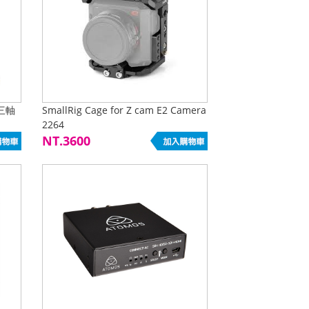
雲三軸
SmallRig Cage for Z cam E2 Camera
2264
NT.3600