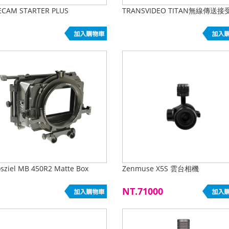
ECAM STARTER PLUS
TRANSVIDEO TITAN無線傳送接
sziel MB 450R2 Matte Box
Zenmuse X5S 雲台相機
NT.71000