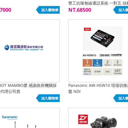
雙工抗噪無線通話系統 一對五 頭
7000
體式耳麥 公司貨
NT.68500
RROT MAMBO槳 感謝政府機關採
Panasonic AW-HSW10 現場切
總代理公司貨
盤 NDI