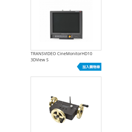
TRANSVIDEO CineMonitorHD10
3DView S