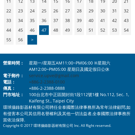
11
12
13
14
15
16
17
18
19
20
21
22
23
24
25
26
27
28
29
30
31
32
33
34
35
36
37
38
39
40
41
42
43
44
45
46
47
48
49
50
51
52
53
54
55
56
>
營業時間：
星期一/星期五AM11:00~PM06:00 ※星期六
AM12:00~PM05:00 星期日及國定假日公休
電子郵件：
service.upve@gmail.com
電話：
+886-2-2388-0100
傳真：
+886-2-2388-0888
門市地址：
100台北市中正區開封街1段112號1樓 No.112, Sec. 1,
Kaifeng St., Taipei City
環球攝錄影器材有限公司聘任全泰國際法律事務所為常年法律顧問,如
有侵害本公司其信用名譽權利及其他一切法益者,全泰國際法律事務所
當依法保障.
Copyright © 2017 環球攝錄影器材有限公司 Inc. All Right reserved.