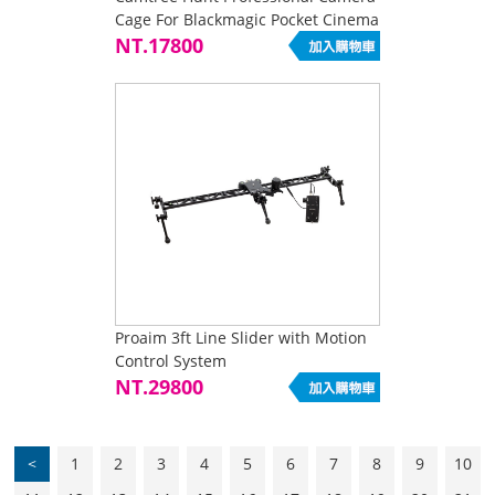
Cage For Blackmagic Pocket Cinema
Camera (BMPCC
NT.17800
Proaim 3ft Line Slider with Motion
Control System
NT.29800
<
1
2
3
4
5
6
7
8
9
10