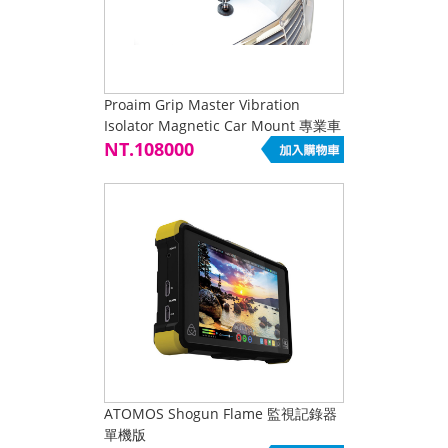
Proaim Grip Master Vibration
Isolator Magnetic Car Mount 專業車
架穩定器
NT.108000
ATOMOS Shogun Flame 監視記錄器
單機版