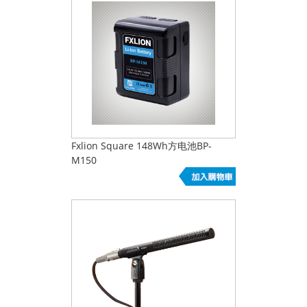
Fxlion Square 148Wh方电池BP-
M150