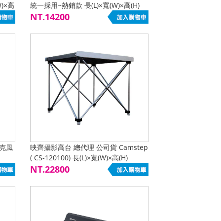
)×高
統一採用~熱銷款 長(L)×寬(W)×高(H)
90×90×84 現貨特惠熱買中
NT.14200
麥克風
映齊攝影高台 總代理 公司貨 Camstep
( CS-120100) 長(L)×寬(W)×高(H)
120×120×100 最新款全高100CM
NT.22800