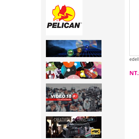
ede
NT.