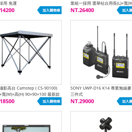
採用 免運
業統一採用 選舉站台用長(L)×寬(W
14200
(H) 120×120×130
NT.26400
影高台 Camstep ( CS-90100)
SONY UWP-D16 K14 專業無線
)×寬(W)×高(H) 90×90×100 最新款
三件式
100CM
18500
NT.29000