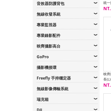
統一
音效器防護背包
NT.
無線收發系統
專業監視器
專業錄影配件
映齊攝影高台
GoPro
攝影機接環
映齊攝
Freefly 手持穩定器
長(L
全高
NT.
無線影像傳輸系統
瑞克箱
DJI