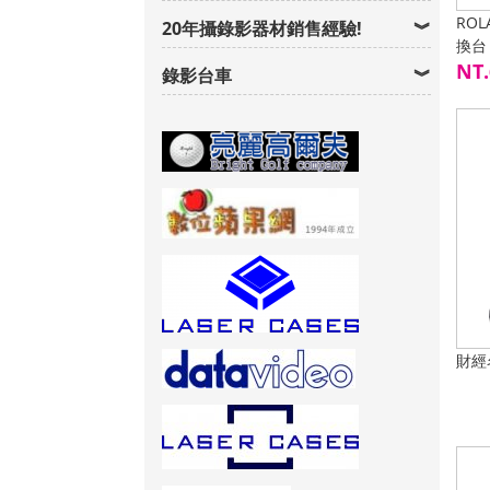
ROL
20年攝錄影器材銷售經驗!
換台
NT.
錄影台車
財經