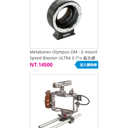
Metabones Olympus OM - E-mount
Speed Booster ULTRA 0.71x 義文總
代理公司貨
NT.14500