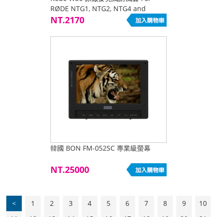
RØDE NTG1, NTG2, NTG4 and
NTG4+
NT.2170
韓國 BON FM-052SC 專業級螢幕
NT.25000
<
1
2
3
4
5
6
7
8
9
10