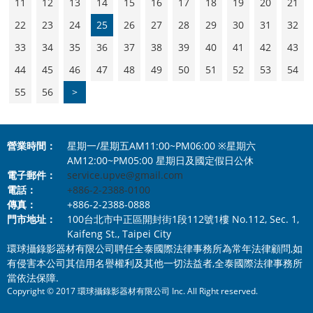
11
12
13
14
15
16
17
18
19
20
21
22
23
24
25
26
27
28
29
30
31
32
33
34
35
36
37
38
39
40
41
42
43
44
45
46
47
48
49
50
51
52
53
54
55
56
>
營業時間：
星期一/星期五AM11:00~PM06:00 ※星期六
AM12:00~PM05:00 星期日及國定假日公休
電子郵件：
service.upve@gmail.com
電話：
+886-2-2388-0100
傳真：
+886-2-2388-0888
門市地址：
100台北市中正區開封街1段112號1樓 No.112, Sec. 1,
Kaifeng St., Taipei City
環球攝錄影器材有限公司聘任全泰國際法律事務所為常年法律顧問,如
有侵害本公司其信用名譽權利及其他一切法益者,全泰國際法律事務所
當依法保障.
Copyright © 2017 環球攝錄影器材有限公司 Inc. All Right reserved.