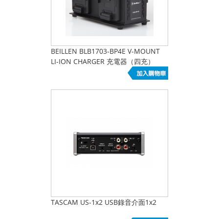
BEILLEN BLB1703-BP4E V-MOUNT
LI-ION CHARGER 充電器（四充）
TASCAM US-1x2 USB錄音介面1x2