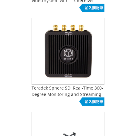
Video System with 1 x Receiver
Teradek Sphere SDI Real-Time 360-
Degree Monitoring and Streaming
System