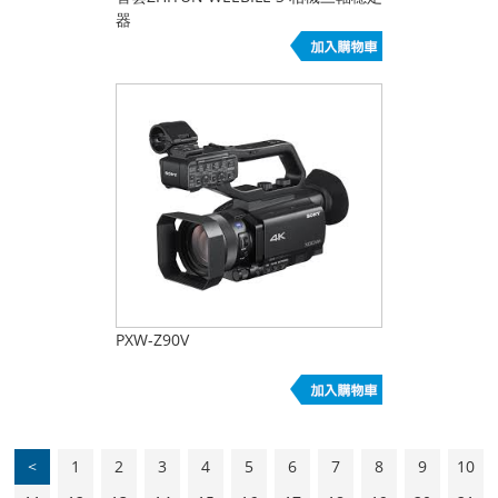
器
PXW-Z90V
<
1
2
3
4
5
6
7
8
9
10