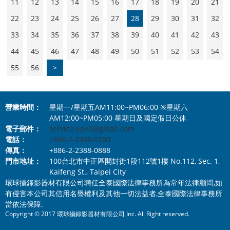
11
12
13
14
15
16
17
18
19
20
21
22
23
24
25
26
27
28
29
30
31
32
33
34
35
36
37
38
39
40
41
42
43
44
45
46
47
48
49
50
51
52
53
54
55
56
>
營業時間：
星期一/星期五AM11:00~PM06:00 ※星期六
AM12:00~PM05:00 星期日及國定假日公休
電子郵件：
service.upve@gmail.com
電話：
+886-2-2388-0100
傳真：
+886-2-2388-0888
門市地址：
100台北市中正區開封街1段112號1樓 No.112, Sec. 1,
Kaifeng St., Taipei City
環球攝錄影器材有限公司聘任全泰國際法律事務所為常年法律顧問,如
有侵害本公司其信用名譽權利及其他一切法益者,全泰國際法律事務所
當依法保障.
Copyright © 2017 環球攝錄影器材有限公司 Inc. All Right reserved.