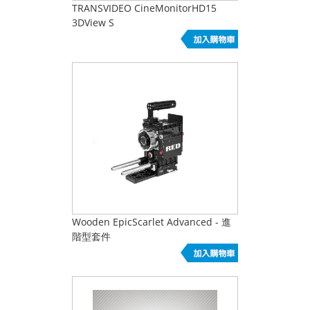
TRANSVIDEO CineMonitorHD15
3DView S
Wooden EpicScarlet Advanced - 進
階型套件