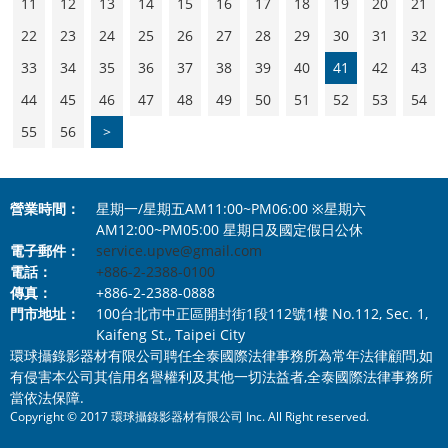
11
12
13
14
15
16
17
18
19
20
21
22
23
24
25
26
27
28
29
30
31
32
33
34
35
36
37
38
39
40
41
42
43
44
45
46
47
48
49
50
51
52
53
54
55
56
>
營業時間：
星期一/星期五AM11:00~PM06:00 ※星期六
AM12:00~PM05:00 星期日及國定假日公休
電子郵件：
service.upve@gmail.com
電話：
+886-2-2388-0100
傳真：
+886-2-2388-0888
門市地址：
100台北市中正區開封街1段112號1樓 No.112, Sec. 1,
Kaifeng St., Taipei City
環球攝錄影器材有限公司聘任全泰國際法律事務所為常年法律顧問,如
有侵害本公司其信用名譽權利及其他一切法益者,全泰國際法律事務所
當依法保障.
Copyright © 2017 環球攝錄影器材有限公司 Inc. All Right reserved.