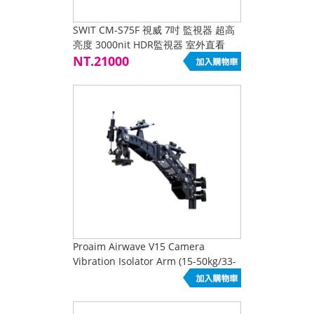
SWIT CM-S75F 視威 7吋 監視器 超高
亮度 3000nit HDR監視器 室外直看
3G-SDI 4K HDMI
NT.21000
Proaim Airwave V15 Camera
Vibration Isolator Arm (15-50kg/33-
110lb)