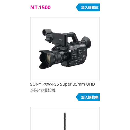
NT.1500
SONY PXW-FS5 Super 35mm UHD
進階4K攝影機