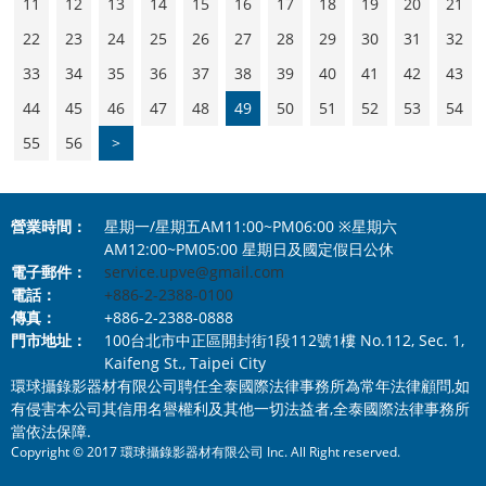
11
12
13
14
15
16
17
18
19
20
21
22
23
24
25
26
27
28
29
30
31
32
33
34
35
36
37
38
39
40
41
42
43
44
45
46
47
48
49
50
51
52
53
54
55
56
>
營業時間：
星期一/星期五AM11:00~PM06:00 ※星期六
AM12:00~PM05:00 星期日及國定假日公休
電子郵件：
service.upve@gmail.com
電話：
+886-2-2388-0100
傳真：
+886-2-2388-0888
門市地址：
100台北市中正區開封街1段112號1樓 No.112, Sec. 1,
Kaifeng St., Taipei City
環球攝錄影器材有限公司聘任全泰國際法律事務所為常年法律顧問,如
有侵害本公司其信用名譽權利及其他一切法益者,全泰國際法律事務所
當依法保障.
Copyright © 2017 環球攝錄影器材有限公司 Inc. All Right reserved.