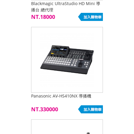
Blackmagic UltraStudio HD Mini 導
播台 總代理
NT.18000
Panasonic AV-HS410NX 導播機
NT.330000