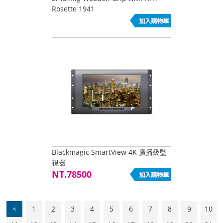
Rosette 1941
Blackmagic SmartView 4K 廣播級監
視器
NT.78500
<
1
2
3
4
5
6
7
8
9
10