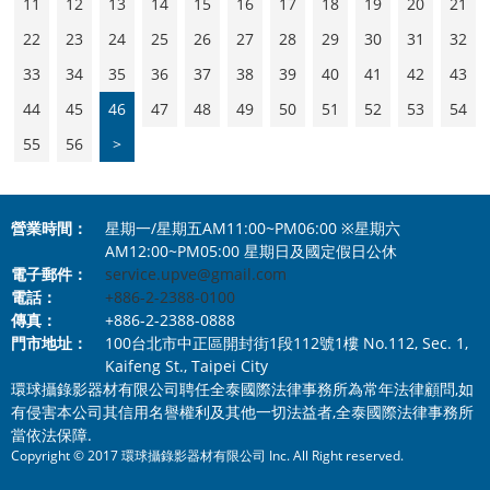
11
12
13
14
15
16
17
18
19
20
21
22
23
24
25
26
27
28
29
30
31
32
33
34
35
36
37
38
39
40
41
42
43
44
45
46
47
48
49
50
51
52
53
54
55
56
>
營業時間：
星期一/星期五AM11:00~PM06:00 ※星期六
AM12:00~PM05:00 星期日及國定假日公休
電子郵件：
service.upve@gmail.com
電話：
+886-2-2388-0100
傳真：
+886-2-2388-0888
門市地址：
100台北市中正區開封街1段112號1樓 No.112, Sec. 1,
Kaifeng St., Taipei City
環球攝錄影器材有限公司聘任全泰國際法律事務所為常年法律顧問,如
有侵害本公司其信用名譽權利及其他一切法益者,全泰國際法律事務所
當依法保障.
Copyright © 2017 環球攝錄影器材有限公司 Inc. All Right reserved.