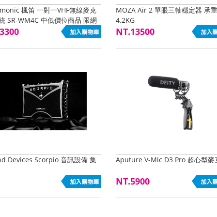
amonic 楓笛 一對一VHF無線麥克
MOZA Air 2 單眼三軸穩定器 承
統 SR-WM4C 中低價位商品 限網
4.2KG
單
3300
NT.13500
nd Devices Scorpio 音訊設備 集
Aputure V-Mic D3 Pro 超心型
NT.5900