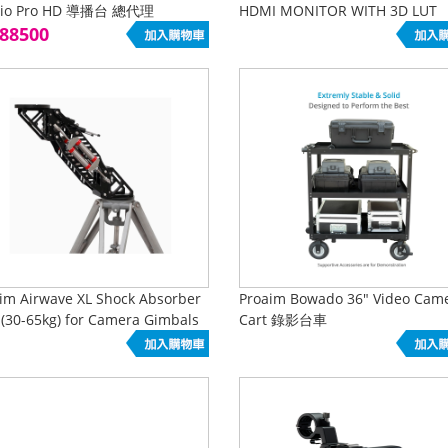
dio Pro HD 導播台 總代理
HDMI MONITOR WITH 3D LUT
88500
WAVEFORM監視器
im Airwave XL Shock Absorber
Proaim Bowado 36" Video Cam
(30-65kg) for Camera Gimbals
Cart 錄影台車