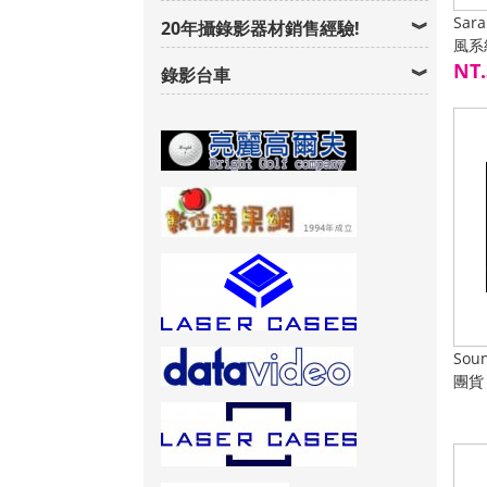
Sar
20年攝錄影器材銷售經驗!
風系
路下
NT.
錄影台車
Sou
團貨