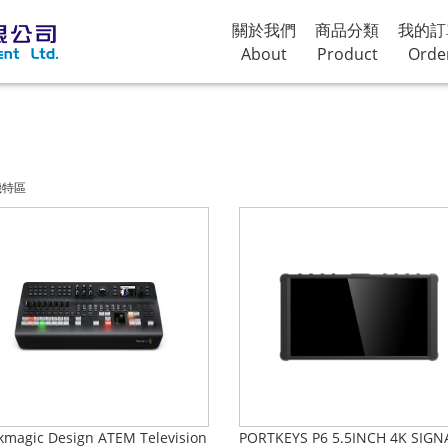
關於我們
商品分類
我的訂
About
Product
Orde
機特區
kmagic Design ATEM Television
PORTKEYS P6 5.5INCH 4K SIGN