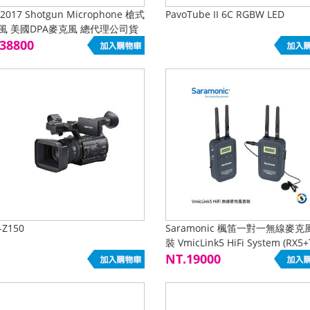
 2017 Shotgun Microphone 槍式
PavoTube II 6C RGBW LED
風 美國DPA麥克風 總代理公司貨
38800
-Z150
Saramonic 楓笛一對一無線麥克
裝 VmicLink5 HiFi System (RX5+
中低價位商品 限網路下單
NT.19000