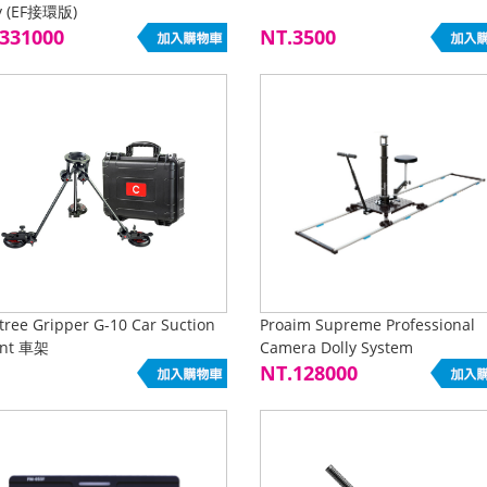
y (EF接環版)
331000
NT.3500
ree Gripper G-10 Car Suction
Proaim Supreme Professional
nt 車架
Camera Dolly System
NT.128000