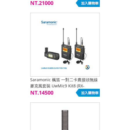
NT.21000
Saramonic 楓笛 一對二卡農接頭無線
麥克風套裝 UwMic9 Kit8 (RX-
XLR9+TX9+TX9) 中低價位商品 限網路
NT.14500
下單