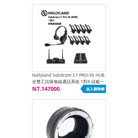
Hollyland Solidcom C1 PRO-9S HUB
全雙工抗噪無線通話系統 1對8 頭戴一
體式耳麥 含基地台 公司貨 歡迎來電洽
NT.147000
詢