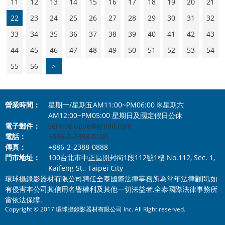
11
12
13
14
15
16
17
18
19
20
21
22
23
24
25
26
27
28
29
30
31
32
33
34
35
36
37
38
39
40
41
42
43
44
45
46
47
48
49
50
51
52
53
54
55
56
>
營業時間：
星期一/星期五AM11:00~PM06:00 ※星期六
AM12:00~PM05:00 星期日及國定假日公休
電子郵件：
service.upve@gmail.com
電話：
+886-2-2388-0100
傳真：
+886-2-2388-0888
門市地址：
100台北市中正區開封街1段112號1樓 No.112, Sec. 1,
Kaifeng St., Taipei City
環球攝錄影器材有限公司聘任全泰國際法律事務所為常年法律顧問,如
有侵害本公司其信用名譽權利及其他一切法益者,全泰國際法律事務所
當依法保障.
Copyright © 2017 環球攝錄影器材有限公司 Inc. All Right reserved.