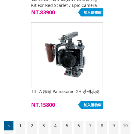
Kit For Red Scarlet / Epic Camera
NT.83900
TILTA 鐵頭 Painasonic GH 系列承架
NT.15800
<
1
2
3
4
5
6
7
8
9
10